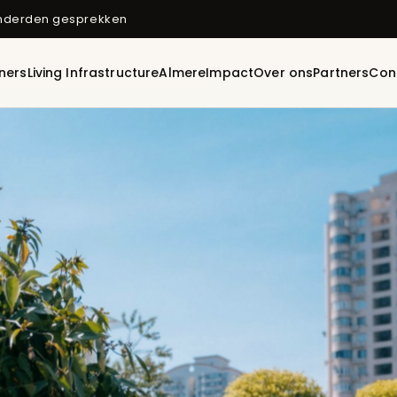
onderden gesprekken
ners
Living Infrastructure
Almere
Impact
Over ons
Partners
Con