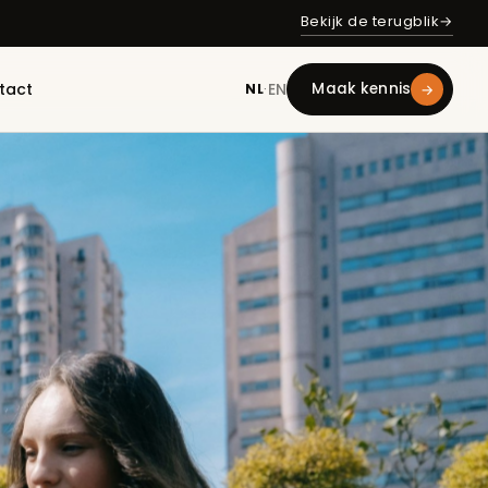
Bekijk de terugblik
→
EN
tact
Maak kennis
→
NL
·